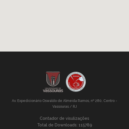
Av. Expedicionário Oswaldo de Almeida Ramos, nº 280, Centro -
Vassouras / RJ
Contador de visulizações
Total de Downloads:
115789