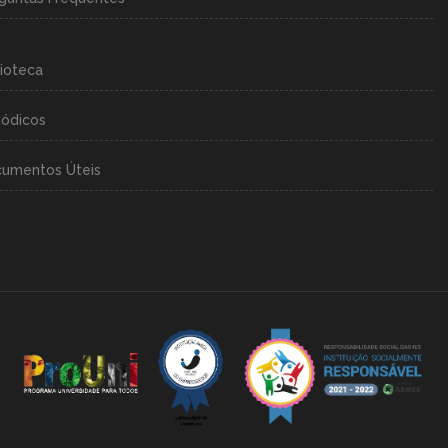
lioteca
iódicos
umentos Úteis