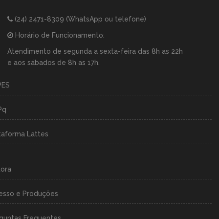
(24) 2471-8309
(WhatsApp ou telefone)
Horário de Funcionamento:
Atendimento de segunda a sexta-feira das 8h as 22h
e aos sábados de 8h as 17h.
PES
Pq
taforma Lattes
tora
esso e Produções
guntas Frequentes